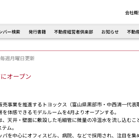
会社概
ンバー検索
発行書籍
不動産経営者倶楽部
お知らせ
不動
毎週月曜日更新
京にオープン
売事業を推進するトヨックス（富山県黒部市・中西清一代表
房を体感できるモデルルームを4月よりオープンする。
、天井・壁面に敷設した毛細管に微量の冷温水を流し込むこ
ステム。
パを中心にオフィスビル、病院、などで採用され、注目を集