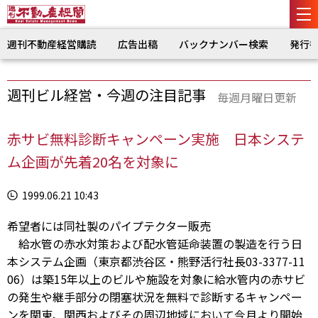
週刊不動産経営購読
広告出稿
バックナンバー検索
発行
週刊ビル経営・今週の注目記事
毎週月曜日更新
赤サビ無料診断キャンペーン実施 日本システ
ム企画が先着20名を対象に
1999.06.21 10:43
希望者には同社製のパイプテクター販売
給水管の赤水対策および配水管延命装置の製造を行う日
本システム企画（東京都渋谷区・熊野活行社長03-3377-11
06）は築15年以上のビルや施設を対象に給水管内の赤サビ
の発生や継手部分の閉塞状況を無料で診断するキャンペー
ンを関東、関西およびその周辺地域において今月より開始