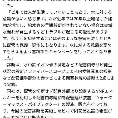
した。
「ビルでは人が生活していないこともあり、水に対する
意識が低いと感じます。ただ近年では20年以上経過した建
物が増加し、給水管の早期診断がされていない場合は突然
水漏れが発生するなどトラブルが起こる可能性がありま
す。赤サビを抑制することはそのような被害を防ぐととも
に配管の保護・延命にもなります。水に対する意識を高め
てもらえるよう無料診断キャンペーンを行うこととなりま
した」
診断は、水中鉄イオン値の測定などの配管内赤サビ発生
状況の診断とファイバースコープによる内視鏡写真の撮影
など配管継手部分の赤サビによる閉塞状況の診断の2点によ
り実施。
同社は、配管を切断せず配管外部より設定するNMRエネ
ルギーを利用した配管内赤錆抑制配管延命装置「ウォータ
ーマックス・パイプテクター」の製造、販売を行ってお
り、今回の配管診断を実施したビルで同商品設置の希望が
あった場合には販売も行う。