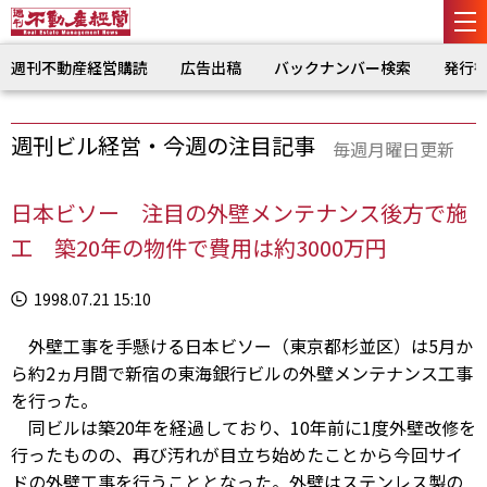
週刊不動産経営購読
広告出稿
バックナンバー検索
発行
週刊ビル経営・今週の注目記事
毎週月曜日更新
日本ビソー 注目の外壁メンテナンス後方で施
工 築20年の物件で費用は約3000万円
1998.07.21 15:10
外壁工事を手懸ける日本ビソー（東京都杉並区）は5月か
ら約2ヵ月間で新宿の東海銀行ビルの外壁メンテナンス工事
を行った。
同ビルは築20年を経過しており、10年前に1度外壁改修を
行ったものの、再び汚れが目立ち始めたことから今回サイ
ドの外壁工事を行うこととなった。外壁はステンレス製の