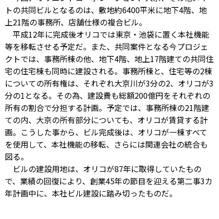
トの共同ビルとなるのは、敷地約6400平米に地下4階、地
上21階の事務所、店舗仕様の複合ビル。
平成12年に完成後オリコでは東京・池袋に置く本社機能
等を移転させる予定だ。また、共同案件となる今プロジェ
クトでは、事務所棟の他、地下4階、地上17階建ての共同住
宅の住宅棟も同時に建設される。事務所棟と、住宅等の2棟
についての所有権は、それぞれ大京川が3分の2、オリコが3
分の1となる。その為、建設費も総額200億円をそれぞれの
所有の割合で分担する計画。予定では、事務所棟の21階建
ての内、大京の所有部分についても、オリコが賃貸する計
画。こうした事から、ビル完成後は、オリコが一棟すべて
を使用して、本社機能の移転、さらには関連会社の統合も
図る。
ビルの建設用地は、オリコが87年に取得していたもの
で、業績の回復により、創業45年の節目を迎える第二事3カ
年計画中に、本社ビル建設に踏み切ったものだ。