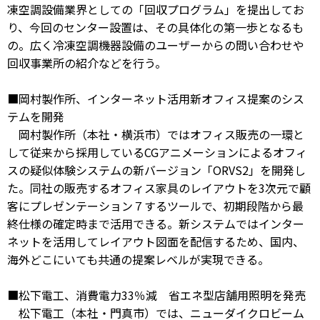
凍空調設備業界としての「回収プログラム」を提出してお
り、今回のセンター設置は、その具体化の第一歩となるも
の。広く冷凍空調機器設備のユーザーからの問い合わせや
回収事業所の紹介などを行う。
■岡村製作所、インターネット活用新オフィス提案のシス
テムを開発
岡村製作所（本社・横浜市）ではオフィス販売の一環と
して従来から採用しているCGアニメーションによるオフィ
スの疑似体験システムの新バージョン「ORVS2」を開発し
た。同社の販売するオフィス家具のレイアウトを3次元で顧
客にプレゼンテーション７するツールで、初期段階から最
終仕様の確定時まで活用できる。新システムではインター
ネットを活用してレイアウト図面を配信するため、国内、
海外どこにいても共通の提案レベルが実現できる。
■松下電工、消費電力33％減 省エネ型店舗用照明を発売
松下電工（本社・門真市）では、ニューダイクロビーム