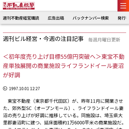
週刊不動産経営購読
広告出稿
バックナンバー検索
発行
週刊ビル経営・今週の注目記事
毎週月曜日更新
＜初年度売り上げ目標55億円突破へ＞東宝不動
産単独展開の商業施設ライフランドイール妻沼
が好調
1997.10.01 12:27
東宝不動産（東京都千代田区）が、昨年11月に開業させ
た、郊外型SC（オープンモール）、ライフランドイール妻
沼の売り上げが好調に推移している。同施設は、埼玉県大
里郡妻沼町に建つ、延床面積約1万6000平米の商業施設だ。