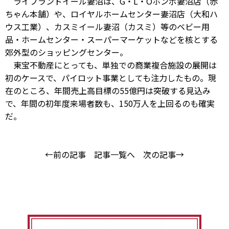
ライフランドイール妻沼は、G・L・Oホンポ妻沼店（赤
ちゃん本舗）や、ロイヤルホームセンター妻沼店（大和ハ
ウス工業）、カスミイール妻沼（カスミ）等のベビー用
品・ホームセンター・スーパーマーケットなどを核とする
郊外型のショッピングセンター。
東宝不動産にとっても、単独での商業複合施設の展開は
初のケースで、パイロット事業としても注力したもの。現
在のところ、年間売上高目標の55億円は突破する見込み
で、年間の初年度来場者数も、150万人を上回るのも確実
だ。
←前の記事
記事一覧へ
次の記事→