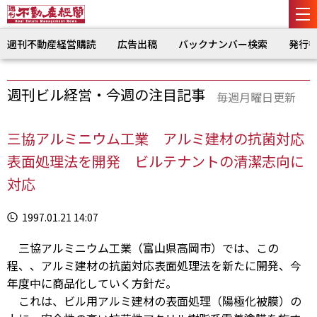
週刊不動産経営購読
広告出稿
バックナンバー検索
発行
週刊ビル経営・今週の注目記事
毎週月曜日更新
三協アルミニウム工業 アルミ建材の抗菌対応
表面処理法を開発 ビルテナントの清潔志向に
対応
1997.01.21 14:07
三協アルミニウム工業（富山県高岡市）では、この
程、、アルミ建材の抗菌対応表面処理法を新たに開発、今
年度中に商品化していく方針だ。
これは、ビル用アルミ建材の表面処理（陽極化被膜）の