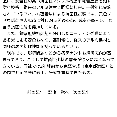
上に、安全性の高い抗菌性アクリル樹脂系電着塗膜を施す
塗料技術。従来のアルミ建材と同様に無害。一般的に実施
されているフィルム密着法による抗菌性試験では、黄色ブ
ドウ球菌や大腸菌に対し24時間後の菌死滅率が99％以上と
言う抗菌性能を発揮している。
また、銀系無機抗菌剤を使用したコーティング膜によく
ある光による変色もなく、高耐候性、従来のアルミ建材と
同様の表面処理性能を持っているという。
現在では、環境問題などから各テナントも清潔志向が高
まっており、こうして抗菌性建材の需要が徐々に高くなって
きている。同社では2年程前から東亞合成（東京都港区）と
の間で共同開発に着手。研究を重ねてきたもの。
←前の記事
記事一覧へ
次の記事→