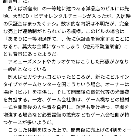
制賃料」だ。
例えば新宿東口の一等地に建つある洋品店のビルには先
頃、大型CD・ビデオレンタルチェーンが入ったが、入居時
の保証金はまったくナシ。数字的な内訳は不明だが、完全
な売上げ連動制がとられている模様。このビルの場合は
「あまりに一等地過ぎて」、仮に保証金を算定することに
なると、莫大な金額になってしまう（地元不動産業者）こ
とも背景にあったようだ。
アミューズメントやカラオケではこうした形態がかなり
一般的となっている。
例えばセガやナムコといったところが、新たにビルイン
タイプでゲームセンターを開こうという場合、オーナーは
場所（ビル）を提供し、そして開業後の電気代等の光熱費
を負担する。一方、ゲーム会社側は、ゲーム機などの機材
一式や開業後の人件費を負担し、運営も受け持つ。空調を
増強する場合など必要設備の拡充などもゲーム会社側が持
つケースが多いようだ。
こうした体制を取った上で、開業後に売上げの4割をオー