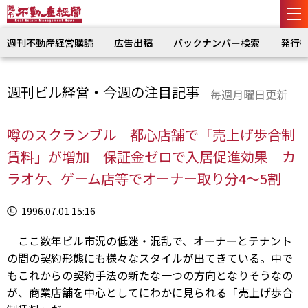
週刊不動産経営購読
広告出稿
バックナンバー検索
発行
週刊ビル経営・今週の注目記事
毎週月曜日更新
噂のスクランブル 都心店舗で「売上げ歩合制
賃料」が増加 保証金ゼロで入居促進効果 カ
ラオケ、ゲーム店等でオーナー取り分4～5割
1996.07.01 15:16
ここ数年ビル市況の低迷・混乱で、オーナーとテナント
の間の契約形態にも様々なスタイルが出てきている。中で
もこれからの契約手法の新たな一つの方向となりそうなの
が、商業店舗を中心としてにわかに見られる「売上げ歩合