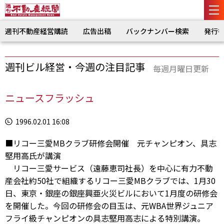
週刊不動産経営購読
広告出稿
バックナンバー検索
発行
週刊ビル経営・今週の注目記事
毎週月曜日更新
ニュースフラッシュ
1996.02.01 16:08
■リコー三愛MBクラブ研修会開催 元チャンピオン、具志
堅用高氏が講演
リコー三愛サービス（遠藤恵司社長）を中心に有力不動
産会社約50社で組織するリコー三愛MBクラブでは、1月30
日、東京・銀座の銀座興亜火災ビルにおいて1月度の研修会
を開催した。今回の研修会の目玉は、元WBA世界ジュニア
フライ級チャンピオンの具志堅用高志による特別講演。