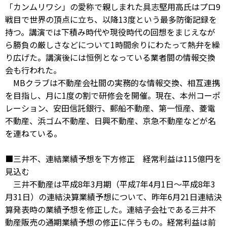
「カンムリワシ」の愛称で親しまれた具志堅用高氏はプロ9
戦目で世界の頂点に立ち、以降13度という最多防衛記録を
持つ。講演では下積み時代や現役時代の回想をまじえなが
ら勝負の厳しさなどについて1時間余りにわたって熱弁を繰
り広げた。講演後には恒例となっている業者間の情報交換
会も行われた。
MBクラブは不動産会社間の実務的な情報交換、相互連携
を目指し、月に1度の割で研修会を開催。現在、本州コーポ
レーション、安田信託銀行、郵船不動産、第一恒産、菱電
不動産、浜ゴム不動産、日興不動産、京急不動産などが名
を連ねている。
■三井不、連結業績予想を下方修正 経常利益は115億円を
見込む
三井不動産は平成8年3月期（平成7年4月1日～平成8年3
月31日）の連結決算業績予想について、昨年6月21日連結決
算発表時の業績予想を修正した。連結子会社である三井不
動産販売の通期業績予想の修正に伴うもの。経常利益は前