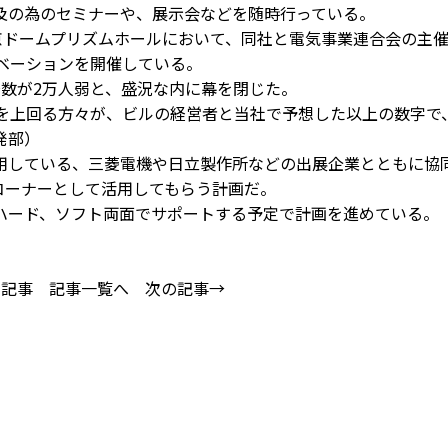
の為のセミナーや、展示会などを随時行っている。
京ドームプリズムホールにおいて、同社と電気事業連合会の主
ノベーションを開催している。
数が2万人弱と、盛況な内に幕を閉じた。
を上回る方々が、ビルの経営者と当社で予想した以上の数字で
発部）
している、三菱電機や日立製作所などの出展企業とともに協
コーナーとして活用してもらう計画だ。
ード、ソフト両面でサポートする予定で計画を進めている。
の記事
記事一覧へ
次の記事→