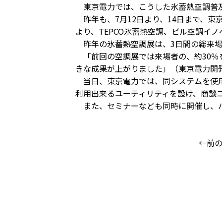
東京電力では、こうした氷蓄熱空調普及
昨年も、7月12日より、14日まで、東
より、TEPCO氷蓄熱空調、ビル空調イ
昨年の氷蓄熱空調展は、3日間の総来場
「前回の空調展では来場者の、約30％
きな成果が上がりました」（東京電力開
当日、東京電力では、同システムを使用
利用出来るユーティリティを設け、商談
また、セミナーなども同時に開催し、ハ
←前