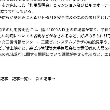
を対象にした「利用説明会」とマンション及びビルのオーナ
本立てで行っている。
供らが夏休みに入る7月～9月を安全普及の為の啓蒙月間とし
。
での利用説明会には、延べ1000人以上の来場者が有り、子供
しい利用についての説明などがなされるなど、好評のうちに終
った三菱情報センター、三菱ビルシステムプラザの施設見学や
ビデオ上映など、森ビル管理等大手管理会社の責任者30人弱を
先のPL法施行に関する問題について質問が寄せられるなど、エ
の記事
記事一覧へ
次の記事→