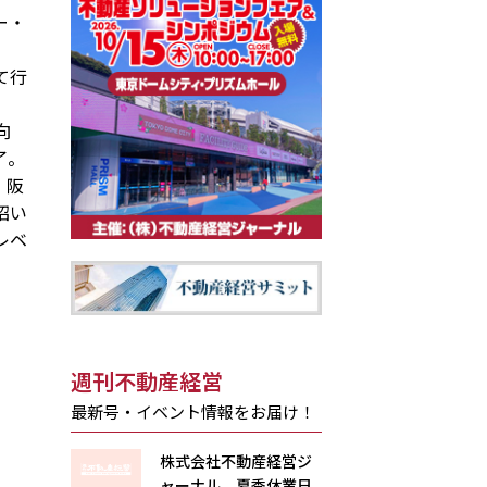
ー・
て行
向
了。
、阪
招い
レベ
週刊不動産経営
最新号・イベント情報をお届け！
株式会社不動産経営ジ
ャーナル 夏季休業日