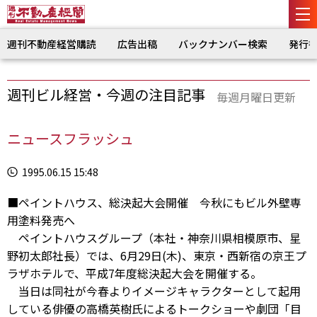
週刊不動産経営購読
広告出稿
バックナンバー検索
発行
週刊ビル経営・今週の注目記事
毎週月曜日更新
ニュースフラッシュ
1995.06.15 15:48
■ペイントハウス、総決起大会開催 今秋にもビル外壁専
用塗料発売へ
ペイントハウスグループ（本社・神奈川県相模原市、星
野初太郎社長）では、6月29日(木)、東京・西新宿の京王プ
ラザホテルで、平成7年度総決起大会を開催する。
当日は同社が今春よりイメージキャラクターとして起用
している俳優の高橋英樹氏によるトークショーや劇団「目