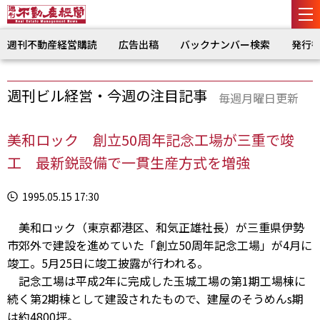
週刊不動産経営購読
広告出稿
バックナンバー検索
発行
週刊ビル経営・今週の注目記事
毎週月曜日更新
美和ロック 創立50周年記念工場が三重で竣
工 最新鋭設備で一貫生産方式を増強
1995.05.15 17:30
美和ロック（東京都港区、和気正雄社長）が三重県伊勢
市郊外で建設を進めていた「創立50周年記念工場」が4月に
竣工。5月25日に竣工披露が行われる。
記念工場は平成2年に完成した玉城工場の第1期工場棟に
続く第2期棟として建設されたもので、建屋のそうめんs期
は約4800坪。