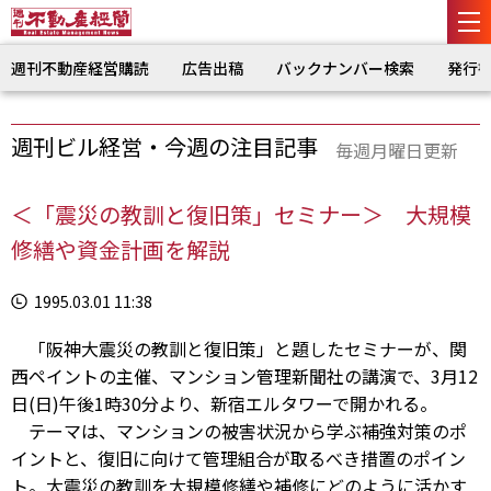
週刊不動産経営購読
広告出稿
バックナンバー検索
発行
週刊ビル経営・今週の注目記事
毎週月曜日更新
＜「震災の教訓と復旧策」セミナー＞ 大規模
修繕や資金計画を解説
1995.03.01 11:38
「阪神大震災の教訓と復旧策」と題したセミナーが、関
西ペイントの主催、マンション管理新聞社の講演で、3月12
日(日)午後1時30分より、新宿エルタワーで開かれる。
テーマは、マンションの被害状況から学ぶ補強対策のポ
イントと、復旧に向けて管理組合が取るべき措置のポイン
ト。大震災の教訓を大規模修繕や補修にどのように活かす