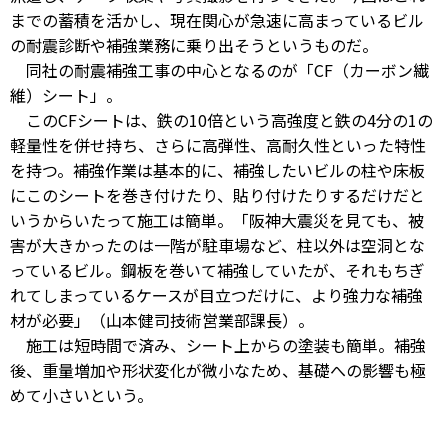
までの蓄積を活かし、現在関心が急速に高まっているビル
の耐震診断や補強業務に乗り出そうというものだ。
同社の耐震補強工事の中心となるのが「CF（カーボン繊
維）シート」。
このCFシートは、鉄の10倍という高強度と鉄の4分の1の
軽量性を併せ持ち、さらに高弾性、高耐久性といった特性
を持つ。補強作業は基本的に、補強したいビルの柱や床板
にこのシートを巻き付けたり、貼り付けたりするだけだと
いうからいたって施工は簡単。「阪神大震災を見ても、被
害が大きかったのは一階が駐車場など、柱以外は空洞とな
っているビル。鋼板を巻いて補強していたが、それもちぎ
れてしまっているケースが目立つだけに、より強力な補強
材が必要」（山本健司技術営業部課長）。
施工は短時間で済み、シート上からの塗装も簡単。補強
後、重量増加や形状変化が微小なため、基礎への影響も極
めて小さいという。