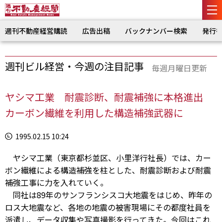
週刊不動産経営購読
広告出稿
バックナンバー検索
発行
週刊ビル経営・今週の注目記事
毎週月曜日更新
ヤシマ工業 耐震診断、耐震補強に本格進出
カーボン繊維を利用した構造補強武器に
1995.02.15 10:24
ヤシマ工業（東京都杉並区、小里洋行社長）では、カー
ボン繊維による構造補強を柱とした、耐震診断および耐震
補強工事に力を入れていく。
同社は89年のサンフランシスコ大地震をはじめ、昨年の
ロス大地震など、各地の地震の被害現場にその都度社員を
派遣し、データ収集や写真撮影を行ってきた。今回はこれ