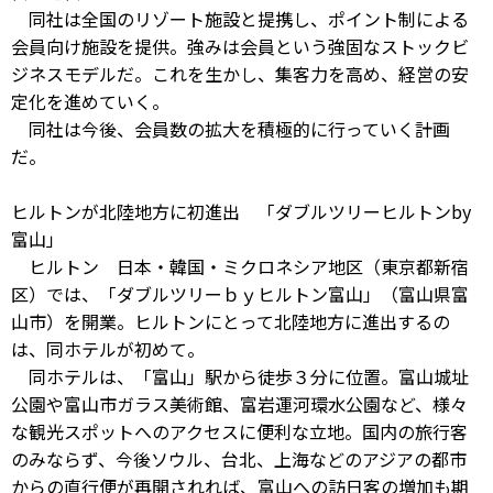
同社は全国のリゾート施設と提携し、ポイント制による
会員向け施設を提供。強みは会員という強固なストックビ
ジネスモデルだ。これを生かし、集客力を高め、経営の安
定化を進めていく。
同社は今後、会員数の拡大を積極的に行っていく計画
だ。
ヒルトンが北陸地方に初進出 「ダブルツリーヒルトンby
富山」
ヒルトン 日本・韓国・ミクロネシア地区（東京都新宿
区）では、「ダブルツリーｂｙヒルトン富山」（富山県富
山市）を開業。ヒルトンにとって北陸地方に進出するの
は、同ホテルが初めて。
同ホテルは、「富山」駅から徒歩３分に位置。富山城址
公園や富山市ガラス美術館、富岩運河環水公園など、様々
な観光スポットへのアクセスに便利な立地。国内の旅行客
のみならず、今後ソウル、台北、上海などのアジアの都市
からの直行便が再開されれば、富山への訪日客の増加も期