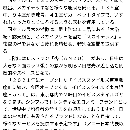
同ホテルは、１３５の客室、レストラン、大浴場・露天
風呂、スカイデッキなど様々な施設を備える。１３５室
中、９４室が琉球畳、４１室がカーペットタイプで、いず
れもゆったりとくつろげるような床材を使用している。
同ホテル最大の特徴は、最上階の１１階にある「大浴
場・露天風呂」とスカイツリーを望む「スカイテラス」。
夜空の星を見ながら疲れを癒せる、特別な空間を提供す
る。
１階にはレストラン「杏（ＡＮＺＵ）」があり、日中は
大きな２面ガラス張りの窓から明るい自然光が差し込む開
放的なスペースとなる。
「２０２１年にオープンした『イビススタイルズ東京銀
座』に続き、今回オープンする『イビススタイルズ東京銀
座Ｅａｓｔ』は、東京都内で２軒目のイビススタイルズと
なります。シンプルでトレンディなエコノミーブランドとし
て、世界中で旅行者の皆さまをお迎えしておりますが、日
本のお客様にも愛されるブランドになることを目指して、
様々なサービスを提供する予定です」（アコー日本代表取