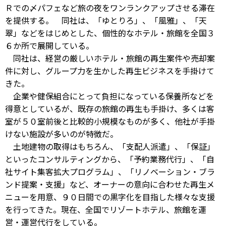
Ｒでの〆パフェなど旅の夜をワンランクアップさせる滞在
を提供する。 同社は、「ゆとりろ」、「風雅」、「天
翠」などをはじめとした、個性的なホテル・旅館を全国３
６か所で展開している。
同社は、経営の厳しいホテル・旅館の再生案件や売却案
件に対し、グループ力を生かした再生ビジネスを手掛けて
きた。
企業や健保組合にとって負担になっている保養所などを
得意としているが、既存の旅館の再生も手掛け、多くは客
室が５０室前後と比較的小規模なものが多く、他社が手掛
けない施設が多いのが特徴だ。
土地建物の取得はもちろん、「支配人派遣」、「保証」
といったコンサルティングから、「予約業務代行」、「自
社サイト集客拡大プログラム」、「リノベーション・ブラ
ンド提案・支援」など、オーナーの意向に合わせた再生メ
ニューを用意、９０日間での黒字化を目指した様々な支援
を行ってきた。現在、全国でリゾートホテル、旅館を運
営・運営代行をしている。