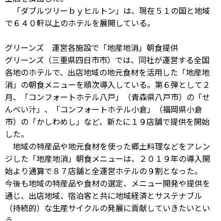
「ダブルツリーｂｙヒルトン」は、現在５１の国と地域
で６４０軒以上のホテルを展開している。
グリーンズ 運営各施設で「地産地消」朝食提供
グリーンズ（三重県四日市市）では、同社が運営する全国
各地のホテルで、出店地域の地元食材を活用した「地産地
消」の朝食メニューを順次導入している。第６弾として２
月、「コンフォートホテル八戸」（青森県八戸市）の「せ
んべい汁」、「コンフォートホテル小倉」（福岡県小倉
市）の「かしわめし」など、新たに１９店舗で提供を開始
した。
地域の特産品や地元食材を使った郷土料理などをアレン
ジした「地産地消」朝食メニューは、２０１９年の導入開
始より通算で８７店舗と全運営ホテルの９割となった。
今後も地域の特産品や食材の選定、メニュー開発や提供を
通じ、出店地域、宿泊客と共に地域経済とサステナブル
（持続的）な生産サイクルの発展に貢献していきたいとい
う。