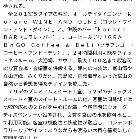
待される。
全２０１室５タイプの客室、オールデイダイニング「ｋ
ｏｒａｒｅ ＷＩＮＥ ＡＮＤ ＤＩＮＥ（コラレ・ワイ
ン・アンド・ダイン）」と、併設のバー「ｋｏｒａｒｅ
ＢＡＲ（コラレ・バー）」、コーヒー＆デリ「ＧＲＡ
Ｂ’ｎ’ＧＯ Ｃｏｆｆｅｅ ＆ Ｄｅｌｉ（グラブンゴー・
コーヒー・アンド・デリ）」、２４時間利用可能なフィッ
トネスルーム、大浴場、サウナ、最大１００名まで収容可
能な宴会場・会議室を併設する。館内の内装は、富山湾や
立山連峰、みくりが池、宮島峡、雨晴海岸といった富山の
自然から着想を得たデザインを施した。
７９㎡のプレミアムスイート１室、５２㎡のデラックス
スイート４室のスイート・ルームの他、客室は同地域では
比較的広めの２６㎡を中心に配置。全客室階にウォーター
ディスペンサーが設置され、良質な富山の水を飲料水とし
て利用可能。客室は機能性と快適性が融合し、コンテンポ
ラリーなデザインでありながらも明るい木目を基調にした
空間を演出した。