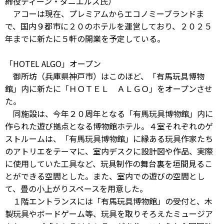
締役ディーン・ダニエルズ氏）
アコーは現在、プレミアムからエコノミーブランドま
で、国内９都市に２０のホテルを運営しており、２０２５
年までに新たに５軒の開業を予定している。
「HOTEL ALGO」オープン
御所坊（兵庫県神戸市）はこのほど、「有馬玩具博物
館」内に新たに「ＨＯＴＥＬ ＡＬＧＯ」をオープンさせ
た。
同施設は、今年２０周年となる「有馬玩具博物館」内に
作られた遊び拠点となる博物館ホテル。４室それぞれのゲ
ストルームは、「有馬玩具博物館」に縁ある玩具作家たち
のアトリエをテーマに、室内デスクに設計図や作品、実際
に使用していた工具など、玩具制作の舞台裏を垣間見るこ
とができる空間とした。また、室内での遊びの空間とし
て、畳の小上がりスペースを用意した。
１階エントランスには「有馬玩具博物館」の受付と、木
製玩具やボードゲーム等、玩具を取りそろえたミュージア