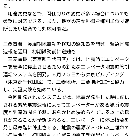
る。
用途変更などで、間仕切りの変更が多い場合についても
柔軟に対応できる。また、機器の連動制御を棟別単位で遮
断したい場合でも対応可能だ。
三菱電機 長周期地震動を検知の感知器を開発 緊急地震
速報を活用 初期微動前に避難も
三菱電機（東京都千代田区）では、地震時にエレベータ
ーを安全に停止させるための新たなエレベータ地震時管制
運転システムを開発。６月２５日から東京ビルディング
（東京都千代田区）で、三菱地所、三菱地所設計と協力
し、実証実験を始めている。
今回開発されたシステムでは、地震が発生した時に配信
される緊急地震速報によってエレベーターがある場所の震
度と到達時間を予測。あらかじめ決められている以上の揺
れが来ることが予想されると、エレベーターに停止指令を
発し最寄階に停止させる。地震の震源が８０㎞以上離れて
いる場合は、初期微動より緊急地震速報が早くエレベータ