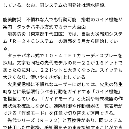
している。なお、同システムの開発社は清水建設。
能美防災 不慣れな人でも行動可能 搭載のガイド機能が
案内 タッチパネル方式でカラー大画面
能美防災（東京都千代田区）では、自動火災報知システ
ム「Ｒ－２４Ｃシステム」の販売を５月から開始してい
る。
タッチパネル式で１０・４ＴＦＴカラーディスプレーを
採用。文字も同社の先代モデルのＲ－２２が１６ドットで
あったのに対し、２２ドットと大きくなった。スイッチも
大きくなり、使いやすさが向上している。
火災受信機に不慣れなユーザーに対しては、火災の発生
時などに最低限行うべき行動をガイドする「ガイド機能」
を搭載している。「ガイドモード」と火災や端末機器の作
業状況を確認しながら、遠隔制御や作動機器の一覧表示が
できる「作業モード」を任意で切り替えて運用できる。
先代シリーズ（Ｒ－２２）と互換性があり、同システム
で使用した中継機、感知器をそのまま接続することができ