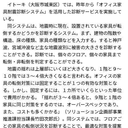
イトーキ（大阪市城東区）では、昨年から「オフィス家
具耐震診断システム」を活用した診断サービスを実施して
いる。
同システムは、地震時に現在、設置されている家具が転
倒するかどうかを診断するシステム。まず、建物の階数や
構造、床の種類、家具の種類などを入力する。すると神戸
波、宮城沖波など主な地震波別に被害の大きさを診断する
ことができる。診断では、個々のフロア、個々の家具まで
転倒・非転倒を判定することができる。
地震の揺れは上層部にいくほど大きくなり、１階と９～
１０階では３～４倍大きくなると言われる。オフィスの家
具の転倒対策には固定することが１つの有効な対策とな
る。しかし、固定するには、１カ所でいくらといった単位
で費用がかかる。「揺れが３～４倍あると、９階と１階の
家具に同じ対策をするのでは、オーバースペックであり、
また、コストも多くかかる」（ソリューション企画部事業
推進課担当課長竹田次郎氏）。同システムでは、フロアご
との家具の転倒状況を診断することで、最適な対策を提案