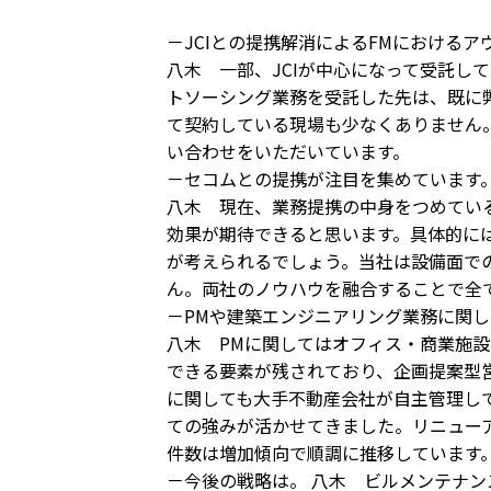
－JCIとの提携解消によるFMにおける
八木 一部、JCIが中心になって受託し
トソーシング業務を受託した先は、既に
て契約している現場も少なくありません。
い合わせをいただいています。
－セコムとの提携が注目を集めています
八木 現在、業務提携の中身をつめてい
効果が期待できると思います。具体的には
が考えられるでしょう。当社は設備面で
ん。両社のノウハウを融合することで全
－PMや建築エンジニアリング業務に関
八木 PMに関してはオフィス・商業施
できる要素が残されており、企画提案型
に関しても大手不動産会社が自主管理し
ての強みが活かせてきました。リニュー
件数は増加傾向で順調に推移しています
－今後の戦略は。 八木 ビルメンテナン