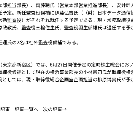
部担当部長）、齋藤聰氏（営業本部営業推進部長）、安井幹
任予定。新任監査役候補に伊藤弘吉氏（（財）日本データ通信
常勤監査役）がそれぞれ就任する予定である。現・常務取締役
原政教氏、監査役三輪住生氏、監査役羽生郁雄氏は退任する予
通氏の2名は社外監査役候補である。
東京都新宿区）では、6月27日開催予定の定時株主総会にお
取締役候補として現在の横浜事業部長の小林憲司氏が取締役横
役としては、現・取締役総合企画室企画担当の柳原博實氏が予
の記事
記事一覧へ
次の記事→