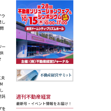
アウ
続し
問
ジー
供
せ
工夫
M
し
週刊不動産経営
受託
最新号・イベント情報をお届け！
プを