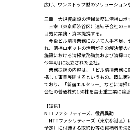
広げ、ワンストップ型のソリューション
三幸 大規模施設の清掃業務に清掃ロボ
三幸（東京都渋谷区）連結子会社の三幸
目処に業務・資本提携する。
今後ビル清掃業務において人手不足、セ
れ、清掃ロボットの活用がその解決策の
施設における清掃業務請負および清掃ロ
今年4月に設立された会社。
業務提携の内容は、「ビル清掃業務に関
携して事業展開するというもの。既に両
ており、「新宿エルタワー」などに清掃
会社の普通株式150株を富士重工業に譲
【短信】
NTTファシリティーズ、役員異動
NTTファシリティーズ（東京都港区）は
予定）に付議する取締役等の候補者を決