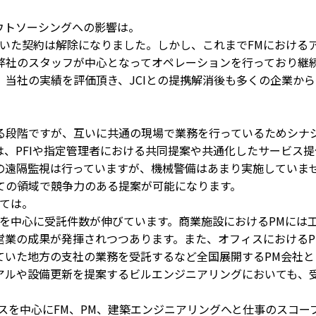
アウトソーシングへの影響は。
ていた契約は解除になりました。しかし、これまでFMにおける
弊社のスタッフが中心となってオペレーションを行っており継
当社の実績を評価頂き、JCIとの提携解消後も多くの企業から
。
る段階ですが、互いに共通の現場で業務を行っているためシナ
、PFIや指定管理者における共同提案や共通化したサービス提
の遠隔監視は行っていますが、機械警備はあまり実施していま
ての領域で競争力のある提案が可能になります。
しては。
設を中心に受託件数が伸びています。商業施設におけるPMには
営業の成果が発揮されつつあります。また、オフィスにおけるP
ていた地方の支社の業務を受託するなど全国展開するPM会社と
アルや設備更新を提案するビルエンジニアリングにおいても、
。
スを中心にFM、PM、建築エンジニアリングへと仕事のスコー