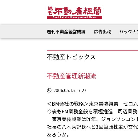
週刊不動産経営購読
広告出稿
バックナ
不動産トピックス
不動産管理新潮流
2006.05.15 17:27
＜BM会社の戦略＞東京美装興業 セコ
今後もFM業務全般を積極推進 周辺業
東京美装興業は昨年、ジョンソンコント
社長の八木秀記氏へと3回筆頭株主が交
あろうか。