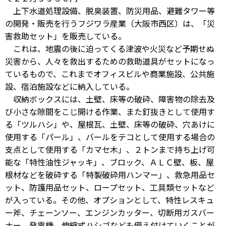
上下水道処理設備、脱臭装置、防災用品、避難タワー等
の開発・販売を行うフジワラ産業（大阪市西区）は、「災
害救助セット」を販売している。
これは、地震の後に迫ってくる津波や火災など予期せぬ
災害から、人々を救出するための救助道具がセットになっ
ているもので、これまでオフィスビルや商業施設、公共施
設、宿泊施設などに納入している。
収納ボックスには、土壁、床等の破砕、障害物の除去及
び小さな隙間をこじ開ける作業、また釘抜きとして使用す
る「ツルハシ」や、屋根瓦、土壁、床等の破砕、穴あけに
使用する「パール」、バールをテコとして使用する場合の
支点として使用する「カマセ木」、２トンまで持ち上げ可
能な「特性油性ジャッキ」、ブロック、ＡＬＣ壁、板、屋
根材などを破砕する「特製破砕用ハンマー」、救急用品セ
ット、防護用品セット、ロープセット、工具類セットなど
が入っている。その他、オプションとして、特性レスキュ
ー斧、チェーンソー、エンジンカッター、切断用ガスバー
ナー、発電機、伸縮式ハシゴなども備え付けていくことが