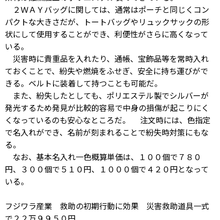
２ＷＡＹバッグに関しては、通常はポーチと同じくコン
パクトな大きさだが、トートバッグやリュックサックの形
状にして使用することができ、利便性がさらに高くなって
いる。
災害時に貴重品を入れたり、通帳、宝飾品等を常時入れ
ておくことで、紛失や燃焼をふせぎ、安全に持ち運びがで
きる。ベルトに装着して持つことも可能だ。
また、紛失したとしても、ポリエステル製でシルバーが
発光するため発見が比較的容易で中身の損傷が起こりにく
くなっているのも安心なところだ。 注文時には、色指定
で名入れができ、名前が刻まれることで紛失時対策にもな
る。
なお、基本名入れ一色概算単価は、１００個で７８０
円、３００個で５１０円、１０００個で４２０円となって
いる。
フジワラ産業 救助の初期行動に効果 災害救助道具一式
で２２万９９５０円