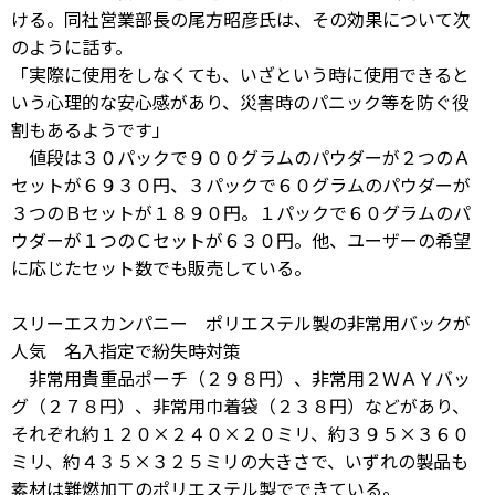
ける。同社営業部長の尾方昭彦氏は、その効果について次
のように話す。
「実際に使用をしなくても、いざという時に使用できると
いう心理的な安心感があり、災害時のパニック等を防ぐ役
割もあるようです」
値段は３０パックで９００グラムのパウダーが２つのＡ
セットが６９３０円、３パックで６０グラムのパウダーが
３つのＢセットが１８９０円。１パックで６０グラムのパ
ウダーが１つのＣセットが６３０円。他、ユーザーの希望
に応じたセット数でも販売している。
スリーエスカンパニー ポリエステル製の非常用バックが
人気 名入指定で紛失時対策
非常用貴重品ポーチ（２９８円）、非常用２ＷＡＹバッ
グ（２７８円）、非常用巾着袋（２３８円）などがあり、
それぞれ約１２０×２４０×２０ミリ、約３９５×３６０
ミリ、約４３５×３２５ミリの大きさで、いずれの製品も
素材は難燃加工のポリエステル製でできている。