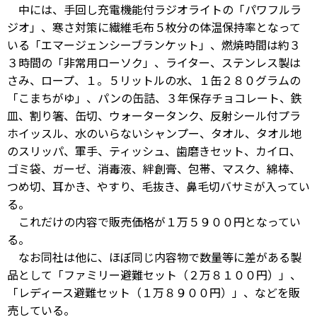
中には、手回し充電機能付ラジオライトの「パワフルラ
ジオ」、寒さ対策に繊維毛布５枚分の体温保持率となって
いる「エマージェンシーブランケット」、燃焼時間は約３
３時間の「非常用ローソク」、ライター、ステンレス製は
さみ、ロープ、１。５リットルの水、１缶２８０グラムの
「こまちがゆ」、パンの缶詰、３年保存チョコレート、鉄
皿、割り箸、缶切、ウォータータンク、反射シール付プラ
ホイッスル、水のいらないシャンプー、タオル、タオル地
のスリッパ、軍手、ティッシュ、歯磨きセット、カイロ、
ゴミ袋、ガーゼ、消毒液、絆創膏、包帯、マスク、綿棒、
つめ切、耳かき、やすり、毛抜き、鼻毛切バサミが入ってい
る。
これだけの内容で販売価格が１万５９００円となってい
る。
なお同社は他に、ほぼ同じ内容物で数量等に差がある製
品として「ファミリー避難セット（２万８１００円）」、
「レディース避難セット（１万８９００円）」、などを販
売している。