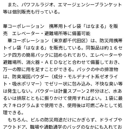
また、パワフルラジオ、エマージェンシーブランケット
等は個別販売も行っている。
華コーポレーション 携帯用トイレ袋「はなまる」を販
売 エレベーター・避難場所等に備蓄可能
華コーポレーション（東京都千代田区）は、防災用携帯
トイレ袋「はなまる」を販売している。同製品は約１６セ
ンチ四方の簡易パックに詰められており、エレベーターや
避難場所、消火器・ＡＥＤなどと合わせて備蓄しておき、
万一の際に用を足すことができる。パックの中の排泄物
は、防臭凝固パウダー（成分・モルデナイト系ゼオライ
ト・吸水ポリマー）でゼリー状に包み込み、不快な臭い等
は発生しない。パウダーは計量スプーン２杯分ほど、水あ
るいは排尿とともに振りかけて使用すればよい。１袋に最
大７キログラムまで使用でき、使用後は可燃ごみとして処
理できる。
もちろん、ビルの防災用途だけにかぎらず、ドライブや
アウトドア、職場や通勤通学のバッグのなかにも入れてお