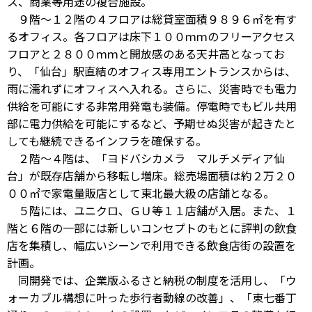
ス、商業等用途の複合施設。
９階～１２階の４フロアは総貸室面積９８９６㎡を有す
るオフィス。各フロアは床下１００ｍｍのフリーアクセス
フロアと２８００ｍｍと開放感のある天井高となってお
り、「仙台」駅直結のオフィス専用エントランスからは、
雨に濡れずにオフィスへ入れる。さらに、災害時でも電力
供給を可能にする非常用発電も装備。停電時でもビル共用
部に電力供給を可能にするなど、予期せぬ災害が起きたと
しても継続できるインフラを確保する。
２階～４階は、「ヨドバシカメラ マルチメディア仙
台」が既存店舗から移転し増床。総売場面積は約２万２０
００㎡で家電量販店として東北最大級の店舗となる。
５階には、ユニクロ、ＧＵ等１１店舗が入居。また、１
階と６階の一部には新しいコンセプトのもとに評判の飲食
店を集積し、幅広いシーンで利用できる飲食店街の設置を
計画。
同開発では、企業版ふるさと納税の制度を活用し、「ウ
ォーカブル構想に叶った歩行者動線の改善」、「東七番丁