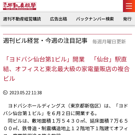
週刊不動産経営購読
広告出稿
バックナンバー検索
発行
週刊ビル経営・今週の注目記事
毎週月曜日更新
「ヨドバシ仙台第1ビル」開業 「仙台」駅直
結、オフィスと東北最大級の家電量販店の複合
ビル
2023.05.22 11:38
ヨドバシホールディングス（東京都新宿区）は、「ヨド
バシ仙台第１ビル」を６月２日に開業する。
同ビルは、敷地面積１万５４３０㎡、延床面積７万６５
００㎡、鉄骨造・制震構造地上１２階地下１階建てオフィ