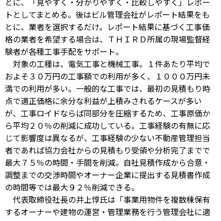
とに、「見やすく・分かりやすく・比較しやすく」レポー
トとしてまとめる。後はビル管理会社がレポート結果をも
とに、業者を選択するだけ。レポート結果に基づく工事価
格の業者を希望する場合は、ＴＨＩＲＤ所属の現場監督経
験者が各種工事手配をサポート。
対象の工種は、電気工事と機械工事。１件あたり平均で
およそ３０万円の工事額での利用が多く、１０００万円未
満での利用が多い。一般的な工事では、最初の見積もり時
点で適正価格に余分な利益が上積みされるケースが多い
が、工事ロイドならば同部分を圧縮するため、工事原価か
ら平均２０％の削減に成功している。工事経験の有無に応
じて影響度は異なるが、工事経験の少ない不動産管理担当
者であれば協力会社からの見積もり受領や分析完了までで
最大７５％の時間・手間を削減。自社見積作成から合意・
調整までの交渉時間やオーナー企業に提出する見積書作成
の時間等では最大９２％削減できる。
代表取締役社長の井上惇氏は「事業用物件を複数棟保有
するオーナーや建物の運営・管理業務を行う管理会社に適