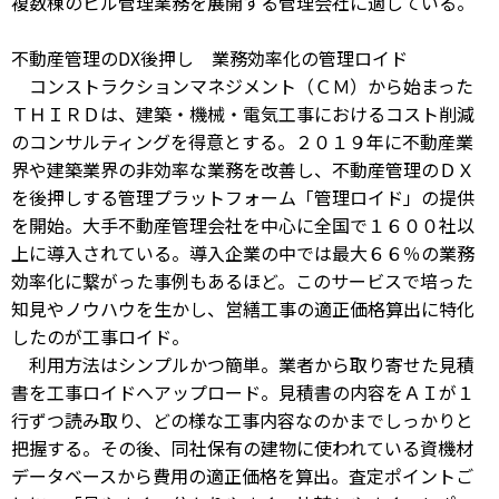
複数棟のビル管理業務を展開する管理会社に適している。
不動産管理のDX後押し 業務効率化の管理ロイド
コンストラクションマネジメント（ＣＭ）から始まった
ＴＨＩＲＤは、建築・機械・電気工事におけるコスト削減
のコンサルティングを得意とする。２０１９年に不動産業
界や建築業界の非効率な業務を改善し、不動産管理のＤＸ
を後押しする管理プラットフォーム「管理ロイド」の提供
を開始。大手不動産管理会社を中心に全国で１６００社以
上に導入されている。導入企業の中では最大６６％の業務
効率化に繋がった事例もあるほど。このサービスで培った
知見やノウハウを生かし、営繕工事の適正価格算出に特化
したのが工事ロイド。
利用方法はシンプルかつ簡単。業者から取り寄せた見積
書を工事ロイドへアップロード。見積書の内容をＡＩが１
行ずつ読み取り、どの様な工事内容なのかまでしっかりと
把握する。その後、同社保有の建物に使われている資機材
データベースから費用の適正価格を算出。査定ポイントご