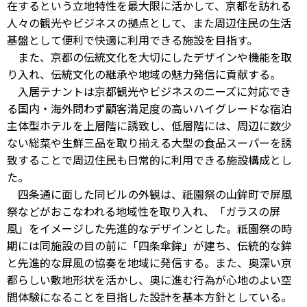
在するという立地特性を最大限に活かして、京都を訪れる
人々の観光やビジネスの拠点として、また周辺住民の生活
基盤として便利で快適に利用できる施設を目指す。
また、京都の伝統文化を大切にしたデザインや機能を取
り入れ、伝統文化の継承や地域の魅力発信に貢献する。
入居テナントは京都観光やビジネスのニーズに対応でき
る国内・海外問わず顧客満足度の高いハイグレードな宿泊
主体型ホテルを上層階に誘致し、低層階には、周辺に数少
ない総菜や生鮮三品を取り揃える大型の食品スーパーを誘
致することで周辺住民も日常的に利用できる施設構成とし
た。
四条通に面した同ビルの外観は、祇園祭の山鉾町で屏風
祭などがおこなわれる地域性を取り入れ、「ガラスの屏
風」をイメージした先進的なデザインとした。祇園祭の時
期には同施設の目の前に「四条傘鉾」が建ち、伝統的な鉾
と先進的な屏風の協奏を地域に発信する。また、奥深い京
都らしい敷地形状を活かし、奥に進む行為が心地のよい空
間体験になることを目指した設計を基本方針としている。