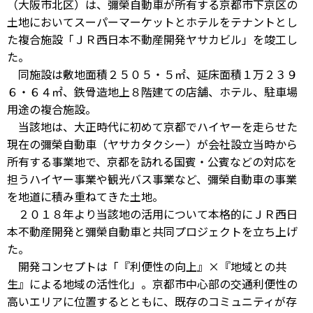
（大阪市北区）は、彌榮自動車が所有する京都市下京区の
土地においてスーパーマーケットとホテルをテナントとし
た複合施設「ＪＲ西日本不動産開発ヤサカビル」を竣工し
た。
同施設は敷地面積２５０５・５㎡、延床面積１万２３９
６・６４㎡、鉄骨造地上８階建ての店舗、ホテル、駐車場
用途の複合施設。
当該地は、大正時代に初めて京都でハイヤーを走らせた
現在の彌榮自動車（ヤサカタクシー）が会社設立当時から
所有する事業地で、京都を訪れる国賓・公賓などの対応を
担うハイヤー事業や観光バス事業など、彌榮自動車の事業
を地道に積み重ねてきた土地。
２０１８年より当該地の活用について本格的にＪＲ西日
本不動産開発と彌榮自動車と共同プロジェクトを立ち上げ
た。
開発コンセプトは「『利便性の向上』×『地域との共
生』による地域の活性化」。京都市中心部の交通利便性の
高いエリアに位置するとともに、既存のコミュニティが存