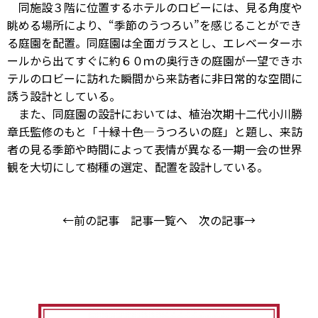
同施設３階に位置するホテルのロビーには、見る角度や
眺める場所により、“季節のうつろい”を感じることができ
る庭園を配置。同庭園は全面ガラスとし、エレベーターホ
ールから出てすぐに約６０ｍの奥行きの庭園が一望できホ
テルのロビーに訪れた瞬間から来訪者に非日常的な空間に
誘う設計としている。
また、同庭園の設計においては、植治次期十二代小川勝
章氏監修のもと「十緑十色―うつろいの庭」と題し、来訪
者の見る季節や時間によって表情が異なる一期一会の世界
観を大切にして樹種の選定、配置を設計している。
←前の記事
記事一覧へ
次の記事→