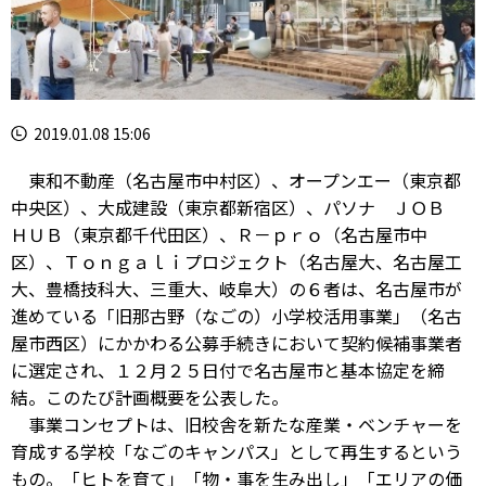
2019.01.08 15:06
東和不動産（名古屋市中村区）、オープンエー（東京都
中央区）、大成建設（東京都新宿区）、パソナ ＪＯＢ
ＨＵＢ（東京都千代田区）、Ｒ－ｐｒｏ（名古屋市中
区）、Ｔｏｎｇａｌｉプロジェクト（名古屋大、名古屋工
大、豊橋技科大、三重大、岐阜大）の６者は、名古屋市が
進めている「旧那古野（なごの）小学校活用事業」（名古
屋市西区）にかかわる公募手続きにおいて契約候補事業者
に選定され、１２月２５日付で名古屋市と基本協定を締
結。このたび計画概要を公表した。
事業コンセプトは、旧校舎を新たな産業・ベンチャーを
育成する学校「なごのキャンパス」として再生するという
もの。「ヒトを育て」「物・事を生み出し」「エリアの価