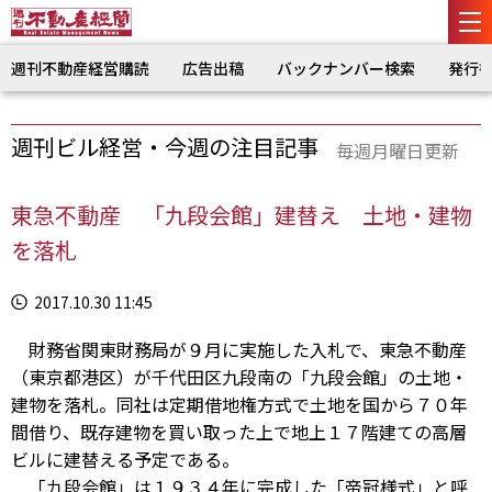
週刊不動産経営購読
広告出稿
バックナンバー検索
発行
週刊ビル経営・今週の注目記事
毎週月曜日更新
東急不動産 「九段会館」建替え 土地・建物
を落札
2017.10.30 11:45
財務省関東財務局が９月に実施した入札で、東急不動産
（東京都港区）が千代田区九段南の「九段会館」の土地・
建物を落札。同社は定期借地権方式で土地を国から７０年
間借り、既存建物を買い取った上で地上１７階建ての高層
ビルに建替える予定である。
「九段会館」は１９３４年に完成した「帝冠様式」と呼