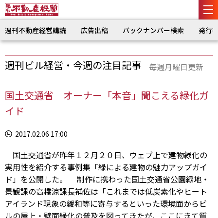
週刊不動産経営購読
広告出稿
バックナンバー検索
発行
週刊ビル経営・今週の注目記事
毎週月曜日更新
国土交通省 オーナー「本音」聞こえる緑化ガ
イド
2017.02.06 17:00
国土交通省が昨年１２月２０日、ウェブ上で建物緑化の
実用性を紹介する事例集「緑による建物の魅力アップガイ
ド」を公開した。 制作に携わった国土交通省公園緑地・
景観課の高橋涼課長補佐は「これまでは低炭素化やヒート
アイランド現象の緩和等に寄与するといった環境面からビ
ルの屋上・壁面緑化の普及を図ってきたが、ここにきて質