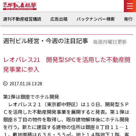
週刊不動産経営購読
広告出稿
バックナンバー検索
発行
週刊ビル経営・今週の注目記事
毎週月曜日更新
レオパレス21 開発型SPCを活用した不動産開
発事業に参入
2017.01.16 13:28
第1弾は銀座でホテル開発
レオパレス２１（東京都中野区）は１０日、開発型ＳＰ
Ｃを活用した不動産開発事業を展開すると発表。第１弾は
銀座８丁目の物件を取得し、既存建物解体後にホテル開発
を行う。新たに建設する建物の住所は銀座８丁目１１―１
１。敷地面積は６３８・５５㎡。地上１４階地下１階、客