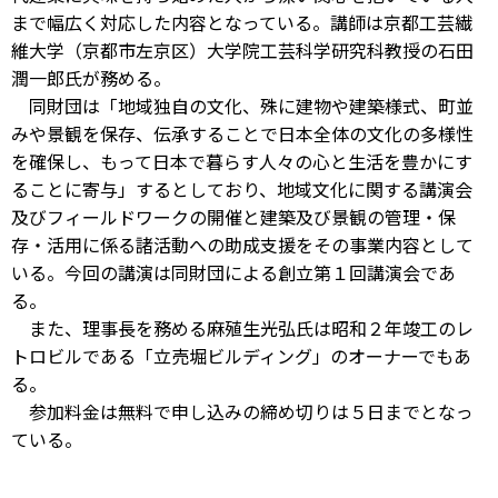
まで幅広く対応した内容となっている。講師は京都工芸繊
維大学（京都市左京区）大学院工芸科学研究科教授の石田
潤一郎氏が務める。
同財団は「地域独自の文化、殊に建物や建築様式、町並
みや景観を保存、伝承することで日本全体の文化の多様性
を確保し、もって日本で暮らす人々の心と生活を豊かにす
ることに寄与」するとしており、地域文化に関する講演会
及びフィールドワークの開催と建築及び景観の管理・保
存・活用に係る諸活動への助成支援をその事業内容として
いる。今回の講演は同財団による創立第１回講演会であ
る。
また、理事長を務める麻殖生光弘氏は昭和２年竣工のレ
トロビルである「立売堀ビルディング」のオーナーでもあ
る。
参加料金は無料で申し込みの締め切りは５日までとなっ
ている。