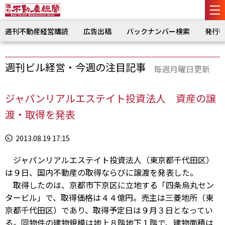
週刊不動産経営購読
広告出稿
バックナンバー検索
発行
週刊ビル経営・今週の注目記事
毎週月曜日更新
ジャパンリアルエステイト投資法人 資産の譲
渡・取得を発表
2013.08.19 17:15
ジャパンリアルエステイト投資法人（東京都千代田区）
は９日、国内不動産の取得ならびに譲渡を発表した。
取得したのは、京都市下京区に立地する「四条烏丸セン
タービル」で、取得価格は４４億円。売主は三菱地所（東
京都千代田区）であり、取得予定日は９月３日となってい
る。同物件の建物規模は地上８階地下１階で、建物面積は