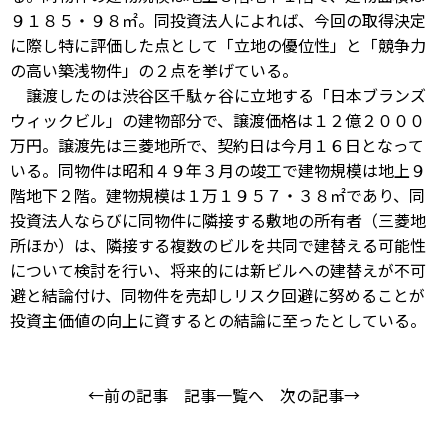
９１８５・９８㎡。同投資法人によれば、今回の取得決定
に際し特に評価した点として「立地の優位性」と「競争力
の高い築浅物件」の２点を挙げている。
譲渡したのは渋谷区千駄ヶ谷に立地する「日本ブランズ
ウィックビル」の建物部分で、譲渡価格は１２億２０００
万円。譲渡先は三菱地所で、契約日は今月１６日となって
いる。同物件は昭和４９年３月の竣工で建物規模は地上９
階地下２階。建物規模は１万１９５７・３８㎡であり、同
投資法人ならびに同物件に隣接する敷地の所有者（三菱地
所ほか）は、隣接する複数のビルを共同で建替える可能性
について検討を行い、将来的には新ビルへの建替えが不可
避と結論付け、同物件を売却しリスク回避に努めることが
投資主価値の向上に資するとの結論に至ったとしている。
←前の記事
記事一覧へ
次の記事→