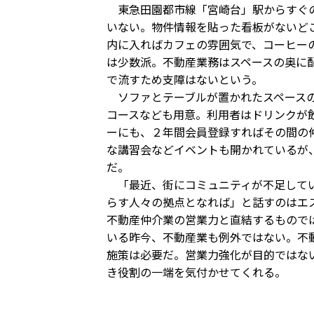
東急田園都市線「宮崎台」駅からすぐの
いない。物件情報を貼った看板がないど
内に入ればカフェの雰囲気で、コーヒー
は少数派。不動産業務はスペースの奥に
で流すため支障はないという。
ソファとテーブルが置かれたスペースの
コースなども用意。利用者はドリンクが
ーにも、２年間会員登録すればその間の
な講習会などイベントも開かれているが
だ。
「最近、街にコミュニティが不足してい
らす人々の拠点となれば」と話すのはエ
不動産仲介業の営業力と直結するもので
いる昨今、不動産業も例外ではない。不
施策は必要だ。営業力強化が目的ではな
き役割の一端を気付かせてくれる。