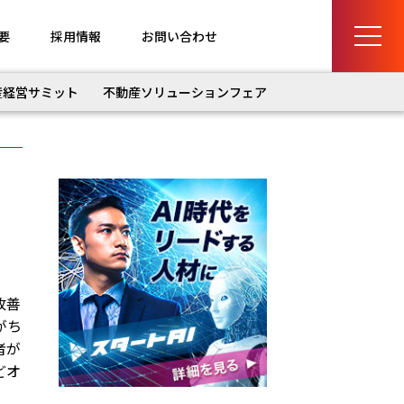
要
採用情報
お問い合わせ
産経営サミット
不動産ソリューションフェア
改善
がち
者が
どオ