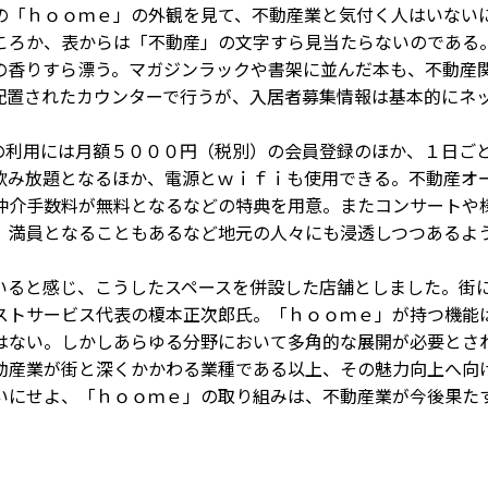
「ｈｏｏｍｅ」の外観を見て、不動産業と気付く人はいない
ころか、表からは「不動産」の文字すら見当たらないのである
の香りすら漂う。マガジンラックや書架に並んだ本も、不動産
配置されたカウンターで行うが、入居者募集情報は基本的にネ
利用には月額５０００円（税別）の会員登録のほか、１日ご
飲み放題となるほか、電源とｗｉｆｉも使用できる。不動産オ
仲介手数料が無料となるなどの特典を用意。またコンサートや
、満員となることもあるなど地元の人々にも浸透しつつあるよ
ると感じ、こうしたスペースを併設した店舗としました。街
ストサービス代表の榎本正次郎氏。「ｈｏｏｍｅ」が持つ機能
はない。しかしあらゆる分野において多角的な展開が必要とさ
動産業が街と深くかかわる業種である以上、その魅力向上へ向
いにせよ、「ｈｏｏｍｅ」の取り組みは、不動産業が今後果た