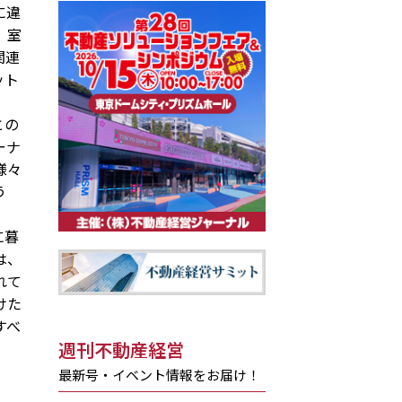
に違
。室
関連
ット
との
ーナ
様々
う
に暮
は、
れて
けた
すべ
週刊不動産経営
最新号・イベント情報をお届け！