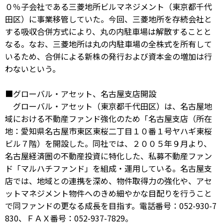
０％子会社である三菱地所ビルマネジメント（東京都千代
田区）に事業移管していた。今回、三菱地所を存続会社と
する吸収合併方式により、丸の内駐車場は解散することと
なる。なお、三菱地所は丸の内駐車場の全株式を所有して
いるため、合併による新株の発行および資本金の増加は行
わないという。
■グローバル・アセット、名古屋支店開設
グローバル・アセット（東京都千代田区）は、名古屋地
域における不動産ファンド強化のため「名古屋支店（所在
地：愛知県名古屋市東区東桜二丁目１０番１号ヤハギ東桜
ビル７階）を開設した。同社では、２００５年９月より、
名古屋経済圏の不動産投資に特化した、私募不動産ファン
ド「マルハチファンド」を組成・運用している。名古屋支
店では、地域との連携を深め、物件取得力の強化や、アセ
ットマネジメント物件へのきめ細やかな目配りを行うこと
で同ファンドの更なる成長を目指す。電話番号：052-930-7
830、ＦＡＸ番号：052-937-7829。