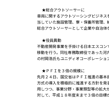
★総合アウトソーサーに
車両に関するアウトソーシングビジネス
当していた施設管理、寮・保養所管理、
総合アウトソーサーとして企業や自治体
★役員異動
不動産開発事業を手掛ける日本エスコン
移動を行う。同社専務取締役であった河
の村岡浩氏もユニディオコーポレーショ
★ＰＦＩを３倍の規模に
先月２４日、国交省はＰＦＩ推進の基本
方式の導入を積極的に推進する方針を発
用しつつ、事業分野・事業類型等の拡大
対して、平成１８年度末まで３倍の目標