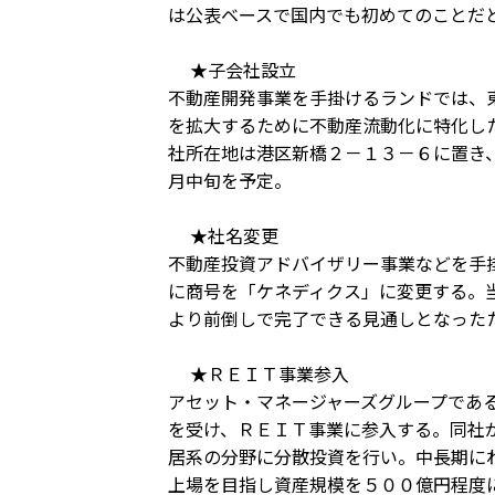
は公表ベースで国内でも初めてのことだ
★子会社設立
不動産開発事業を手掛けるランドでは、
を拡大するために不動産流動化に特化し
社所在地は港区新橋２－１３－６に置き
月中旬を予定。
★社名変更
不動産投資アドバイザリー事業などを手
に商号を「ケネディクス」に変更する。
より前倒しで完了できる見通しとなった
★ＲＥＩＴ事業参入
アセット・マネージャーズグループであ
を受け、ＲＥＩＴ事業に参入する。同社
居系の分野に分散投資を行い。中長期に
上場を目指し資産規模を５００億円程度