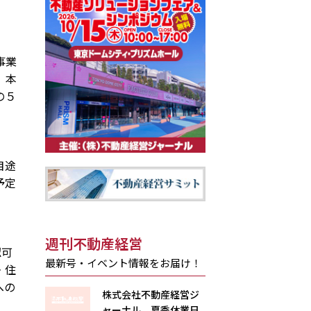
事業
。本
の５
目途
予定
週刊不動産経営
認可
最新号・イベント情報をお届け！
・住
への
株式会社不動産経営ジ
ャーナル 夏季休業日