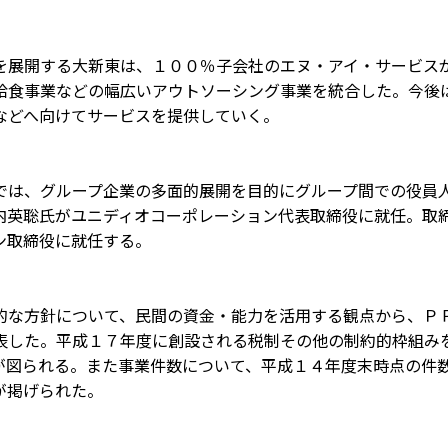
を展開する大新東は、１００％子会社のエヌ・アイ・サービス
給食事業などの幅広いアウトソーシング事業を統合した。今後
などへ向けてサービスを提供していく。
では、グループ企業の多面的展開を目的にグループ間での役員
内英聡氏がユニディオコーポレーション代表取締役に就任。取
ン取締役に就任する。
的な方針について、民間の資金・能力を活用する観点から、Ｐ
表した。平成１７年度に創設される税制その他の制約的枠組み
が図られる。また事業件数について、平成１４年度末時点の件
が掲げられた。