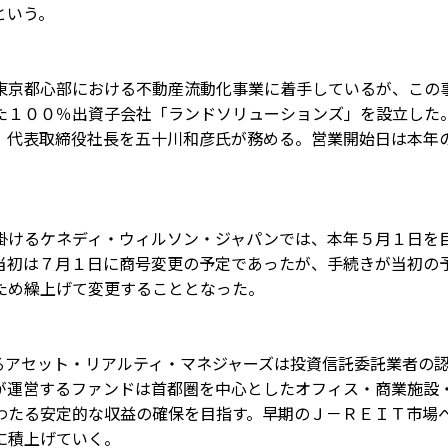
という。
東京都心部における不動産流動化事業に着手しているが、この
た１００％出資子会社「ランドソリューションズ」を設立した
、代表取締役社長を五十川和彦氏が務める。営業開始日は本年
掛けるケネディ・ウィルソン・ジャパンでは、本年５月１日を
当初は７月１日に商号変更の予定であったが、手続きが当初の
ため繰上げて変更することとなった。
るアセット・リアルティ・マネジャーズは投資信託委託業者の
が運営するファンドは首都圏を中心としたオフィス・商業施設
わたる安定的な収益の確保を目指す。早期のＪ－ＲＥＩＴ市場
に積上げていく。